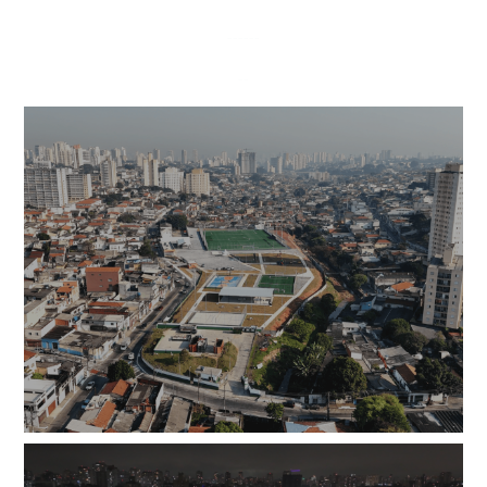
------
--